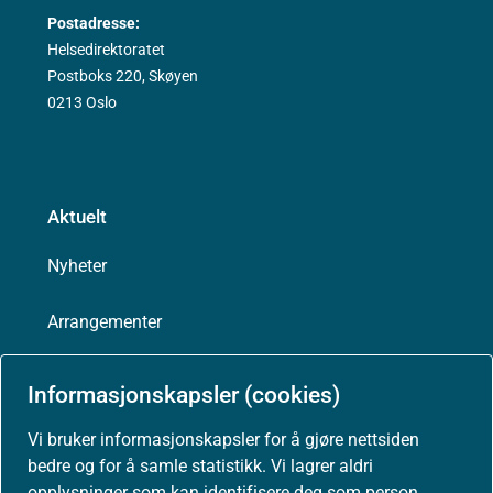
Postadresse:
Helsedirektoratet
Postboks 220, Skøyen
0213 Oslo
Aktuelt
Nyheter
Arrangementer
Høringer
Informasjonskapsler (cookies)
Presse
Vi bruker informasjonskapsler for å gjøre nettsiden
bedre og for å samle statistikk. Vi lagrer aldri
opplysninger som kan identifisere deg som person.