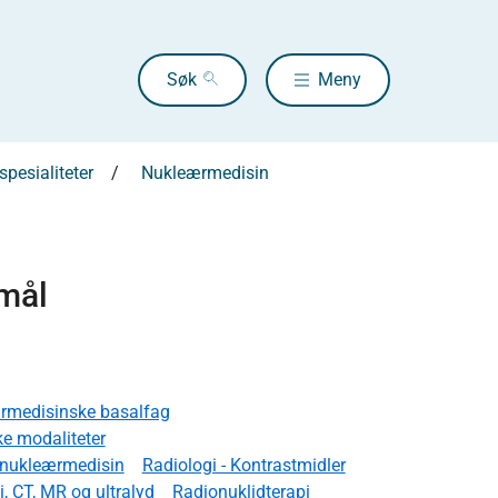
Søk
Meny
pesialiteter
Nukleærmedisin
smål
rmedisinske basalfag
e modaliteter
r nukleærmedisin
Radiologi - Kontrastmidler
, CT, MR og ultralyd
Radionuklidterapi