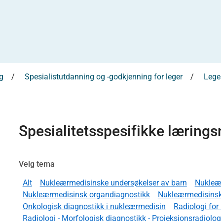
g
Spesialistutdanning og -godkjenning for leger
Leges
Spesialitetsspesifikke læring
Velg tema
Alt
Nukleærmedisinske undersøkelser av barn
Nukleæ
Nukleærmedisinsk organdiagnostikk
Nukleærmedisinsk
Onkologisk diagnostikk i nukleærmedisin
Radiologi fo
Radiologi - Morfologisk diagnostikk - Projeksjonsradiologi