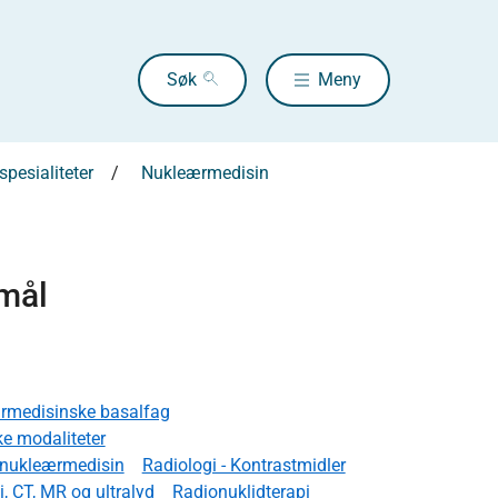
Søk
Meny
pesialiteter
Nukleærmedisin
smål
rmedisinske basalfag
e modaliteter
r nukleærmedisin
Radiologi - Kontrastmidler
, CT, MR og ultralyd
Radionuklidterapi