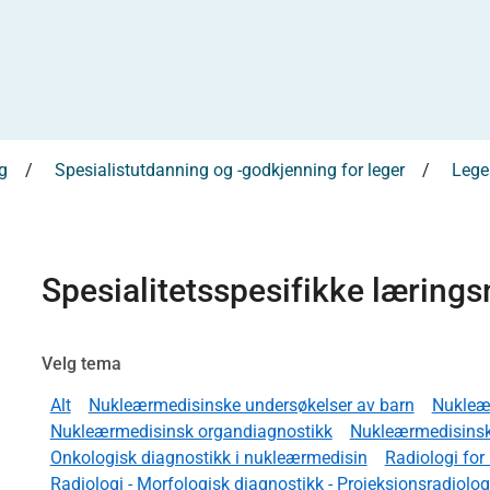
g
Spesialistutdanning og -godkjenning for leger
Leges
Spesialitetsspesifikke læring
Velg tema
Alt
Nukleærmedisinske undersøkelser av barn
Nukleæ
Nukleærmedisinsk organdiagnostikk
Nukleærmedisinsk
Onkologisk diagnostikk i nukleærmedisin
Radiologi fo
Radiologi - Morfologisk diagnostikk - Projeksjonsradiologi