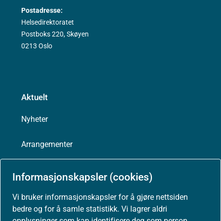
Postadresse:
Helsedirektoratet
Postboks 220, Skøyen
0213 Oslo
Aktuelt
Nyheter
Arrangementer
Høringer
Informasjonskapsler (cookies)
Presse
Vi bruker informasjonskapsler for å gjøre nettsiden
bedre og for å samle statistikk. Vi lagrer aldri
opplysninger som kan identifisere deg som person.