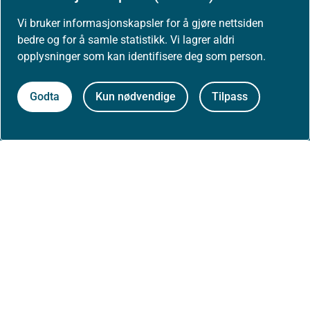
Vi bruker informasjonskapsler for å gjøre nettsiden
Presse
bedre og for å samle statistikk. Vi lagrer aldri
opplysninger som kan identifisere deg som person.
Godta
Kun nødvendige
Tilpass
Om nettstedet
Personvernerklæring
Tilgjengelighetserklæring (uustatus.no)
Besøksstatistikk og informasjonskapsler
Nyhetsvarsel og abonnement
Åpne data (API)