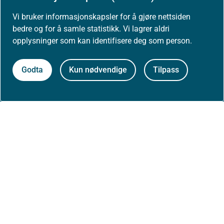
Vi bruker informasjonskapsler for å gjøre nettsiden
Presse
bedre og for å samle statistikk. Vi lagrer aldri
opplysninger som kan identifisere deg som person.
Godta
Kun nødvendige
Tilpass
Om nettstedet
Personvernerklæring
Tilgjengelighetserklæring (uustatus.no)
Besøksstatistikk og informasjonskapsler
Nyhetsvarsel og abonnement
Åpne data (API)