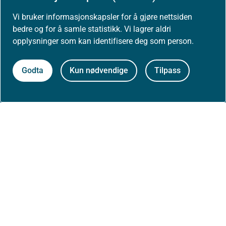
Vi bruker informasjonskapsler for å gjøre nettsiden
Presse
bedre og for å samle statistikk. Vi lagrer aldri
opplysninger som kan identifisere deg som person.
Godta
Kun nødvendige
Tilpass
Om nettstedet
Personvernerklæring
Tilgjengelighetserklæring (uustatus.no)
Besøksstatistikk og informasjonskapsler
Nyhetsvarsel og abonnement
Åpne data (API)