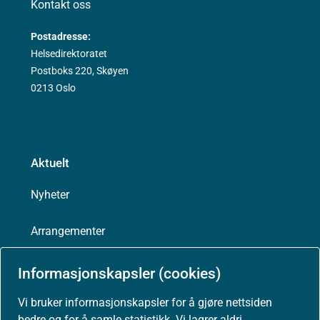
Kontakt oss
Postadresse:
Helsedirektoratet
Postboks 220, Skøyen
0213 Oslo
Aktuelt
Nyheter
Arrangementer
Høringer
Informasjonskapsler (cookies)
Vi bruker informasjonskapsler for å gjøre nettsiden
Presse
bedre og for å samle statistikk. Vi lagrer aldri