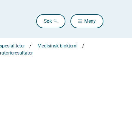
Søk
Meny
pesialiteter
Medisinsk biokjemi
ratorieresultater