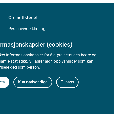
Om nettstedet
Personvernerklæring
Tilgjengelighetserklæring (uustatus.no)
ormasjonskapsler (cookies)
Besøksstatistikk og informasjonskapsler
uker informasjonskapsler for å gjøre nettsiden bedre og
samle statistikk. Vi lagrer aldri opplysninger som kan
Nyhetsvarsel og abonnement
ifisere deg som person.
Åpne data (API)
dta
Kun nødvendige
Tilpass