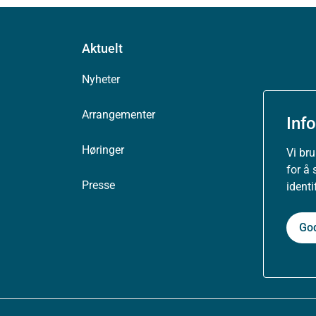
Aktuelt
Nyheter
Arrangementer
Inf
Høringer
Vi br
for å 
Presse
ident
Go