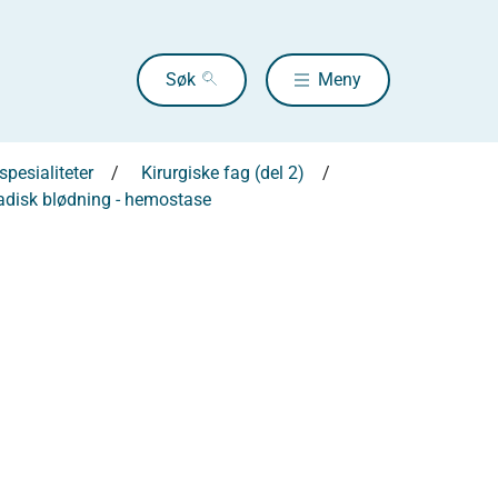
Søk
Meny
pesialiteter
Kirurgiske fag (del 2)
adisk blødning - hemostase