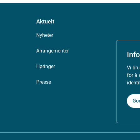
Aktuelt
Nyheter
Arrangementer
Inf
Høringer
Vi br
for å 
Presse
ident
Go