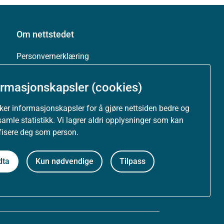
Om nettstedet
Personvernerklæring
Tilgjengelighetserklæring (uustatus.no)
ormasjonskapsler (cookies)
Besøksstatistikk og informasjonskapsler
uker informasjonskapsler for å gjøre nettsiden bedre og
samle statistikk. Vi lagrer aldri opplysninger som kan
Nyhetsvarsel og abonnement
ifisere deg som person.
Åpne data (API)
dta
Kun nødvendige
Tilpass