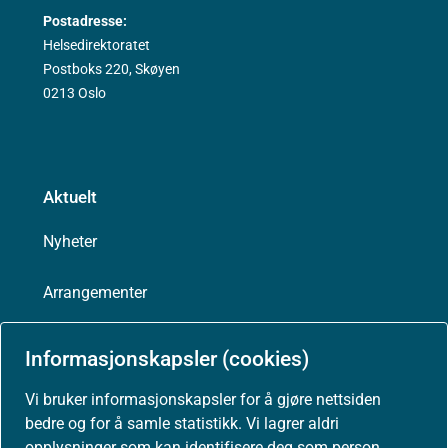
Postadresse:
Helsedirektoratet
Postboks 220, Skøyen
0213 Oslo
Aktuelt
Nyheter
Arrangementer
Høringer
Informasjonskapsler (cookies)
Presse
Vi bruker informasjonskapsler for å gjøre nettsiden
bedre og for å samle statistikk. Vi lagrer aldri
opplysninger som kan identifisere deg som person.