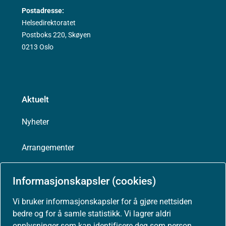
Postadresse:
Helsedirektoratet
Postboks 220, Skøyen
0213 Oslo
Aktuelt
Nyheter
Arrangementer
Høringer
Informasjonskapsler (cookies)
Presse
Vi bruker informasjonskapsler for å gjøre nettsiden
bedre og for å samle statistikk. Vi lagrer aldri
opplysninger som kan identifisere deg som person.