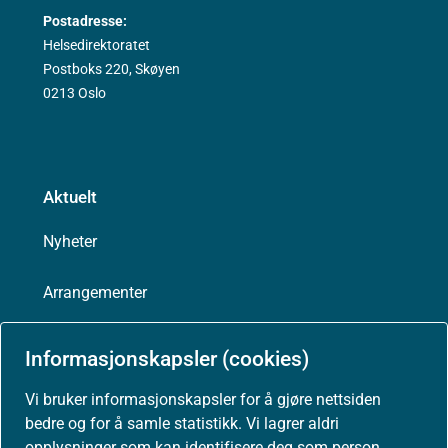
Postadresse:
Helsedirektoratet
Postboks 220, Skøyen
0213 Oslo
Aktuelt
Nyheter
Arrangementer
Høringer
Informasjonskapsler (cookies)
Presse
Vi bruker informasjonskapsler for å gjøre nettsiden
bedre og for å samle statistikk. Vi lagrer aldri
opplysninger som kan identifisere deg som person.