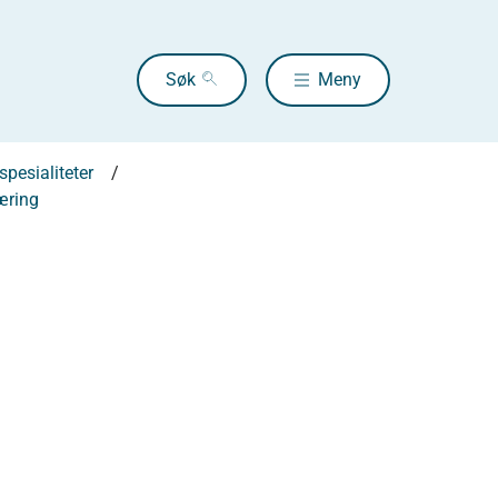
Søk
Meny
pesialiteter
æring