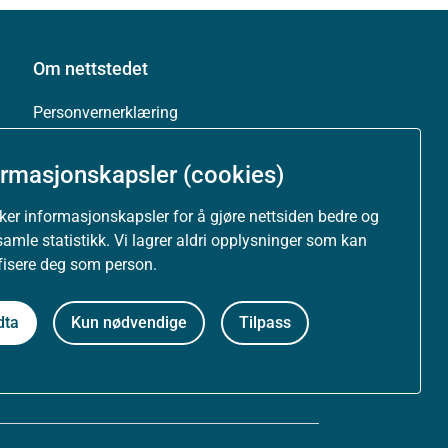
Om nettstedet
Personvernerklæring
Tilgjengelighetserklæring (uustatus.no)
ormasjonskapsler (cookies)
Besøksstatistikk og informasjonskapsler
uker informasjonskapsler for å gjøre nettsiden bedre og
samle statistikk. Vi lagrer aldri opplysninger som kan
Nyhetsvarsel og abonnement
ifisere deg som person.
Åpne data (API)
dta
Kun nødvendige
Tilpass