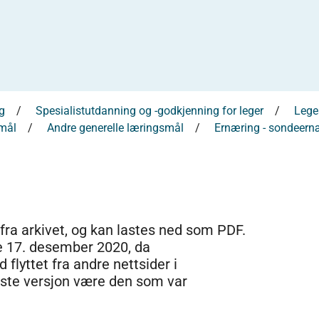
g
Spesialistutdanning og -godkjenning for leger
Leges
smål
Andre generelle læringsmål
Ernæring - sondeern
 fra arkivet, og kan lastes ned som PDF.
e 17. desember 2020, da
 flyttet fra andre nettsider i
dste versjon være den som var