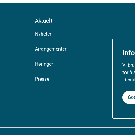
Aktuelt
Nyheter
Arrangementer
Inf
Høringer
Vi br
for å 
Presse
ident
Go