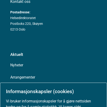
Kontakt oss
Postadresse:
Helsedirektoratet
Postboks 220, Skøyen
0213 Oslo
Aktuelt
Nyheter
Arrangementer
Høringer
Informasjonskapsler (cookies)
Vi bruker informasjonskapsler for å gjøre nettsiden
Presse
bedre og for å samle statistikk. Vi lagrer aldri