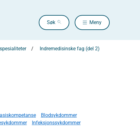
Søk
Meny
pesialiteter
Indremedisinske fag (del 2)
asiskompetanse
Blodsykdommer
tesykdommer
Infeksjonssykdommer