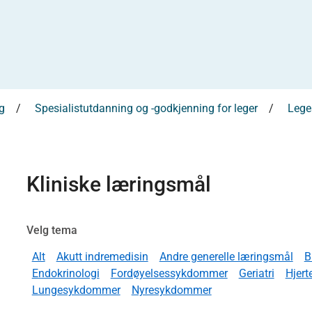
g
Spesialistutdanning og -godkjenning for leger
Leges
Kliniske læringsmål
Velg tema
Alt
Akutt indremedisin
Andre generelle læringsmål
B
Endokrinologi
Fordøyelsessykdommer
Geriatri
Hjer
Lungesykdommer
Nyresykdommer