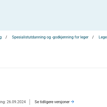
g
Spesialistutdanning og -godkjenning for leger
Leges
ring: 26.09.2024
Se tidligere versjoner