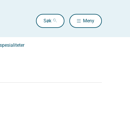
Søk
Meny
pesialiteter