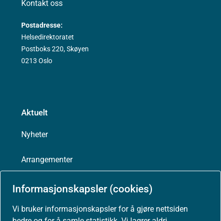
Kontakt oss
Postadresse:
Helsedirektoratet
Postboks 220, Skøyen
0213 Oslo
Aktuelt
Nyheter
Arrangementer
Høringer
Informasjonskapsler (cookies)
Vi bruker informasjonskapsler for å gjøre nettsiden
Presse
bedre og for å samle statistikk. Vi lagrer aldri