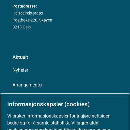
Postadresse:
Helsedirektoratet
Postboks 220, Skøyen
0213 Oslo
Aktuelt
Nyheter
Arrangementer
Høringer
Informasjonskapsler (cookies)
Presse
Vi bruker informasjonskapsler for å gjøre nettsiden
bedre og for å samle statistikk. Vi lagrer aldri
opplysninger som kan identifisere deg som person.