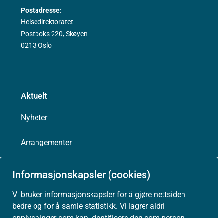
Postadresse:
Helsedirektoratet
Postboks 220, Skøyen
0213 Oslo
Aktuelt
Nyheter
Arrangementer
Høringer
Informasjonskapsler (cookies)
Presse
Vi bruker informasjonskapsler for å gjøre nettsiden
bedre og for å samle statistikk. Vi lagrer aldri
opplysninger som kan identifisere deg som person.