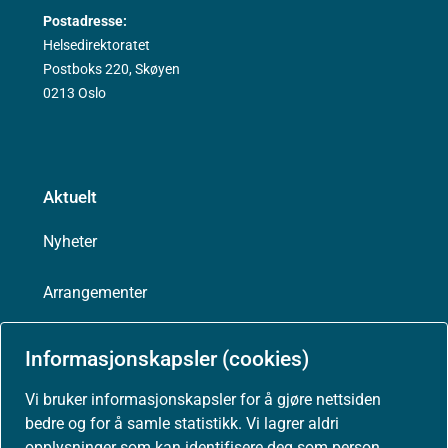
Postadresse:
Helsedirektoratet
Postboks 220, Skøyen
0213 Oslo
Aktuelt
Nyheter
Arrangementer
Høringer
Informasjonskapsler (cookies)
Presse
Vi bruker informasjonskapsler for å gjøre nettsiden
bedre og for å samle statistikk. Vi lagrer aldri
opplysninger som kan identifisere deg som person.