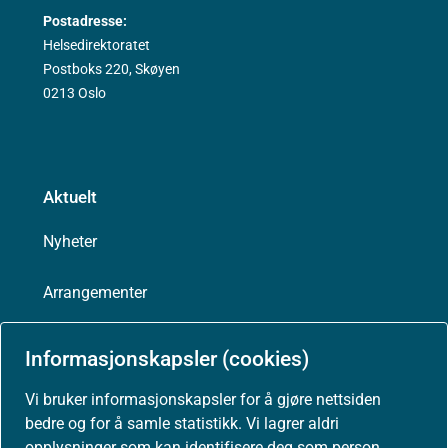
Postadresse:
Helsedirektoratet
Postboks 220, Skøyen
0213 Oslo
Aktuelt
Nyheter
Arrangementer
Høringer
Informasjonskapsler (cookies)
Presse
Vi bruker informasjonskapsler for å gjøre nettsiden
bedre og for å samle statistikk. Vi lagrer aldri
opplysninger som kan identifisere deg som person.