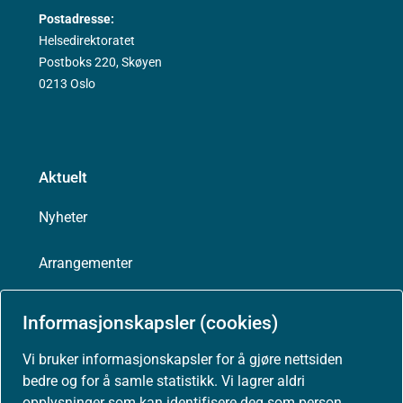
Postadresse:
Helsedirektoratet
Postboks 220, Skøyen
0213 Oslo
Aktuelt
Nyheter
Arrangementer
Høringer
Informasjonskapsler (cookies)
Presse
Vi bruker informasjonskapsler for å gjøre nettsiden
bedre og for å samle statistikk. Vi lagrer aldri
opplysninger som kan identifisere deg som person.