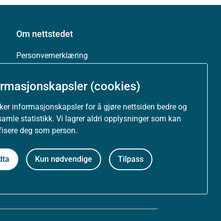
Om nettstedet
Personvernerklæring
Tilgjengelighetserklæring (uustatus.no)
ormasjonskapsler (cookies)
Besøksstatistikk og informasjonskapsler
uker informasjonskapsler for å gjøre nettsiden bedre og
samle statistikk. Vi lagrer aldri opplysninger som kan
Nyhetsvarsel og abonnement
ifisere deg som person.
Åpne data (API)
dta
Kun nødvendige
Tilpass