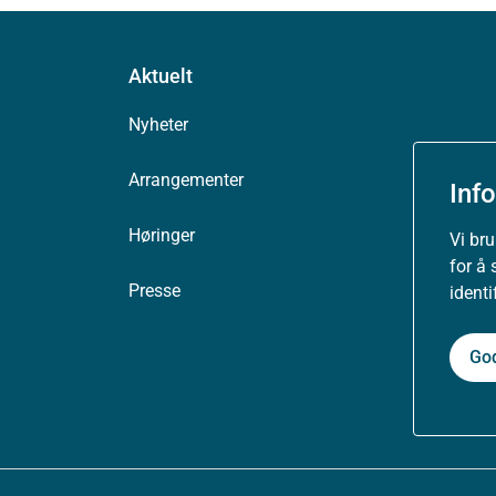
Aktuelt
Nyheter
Arrangementer
Inf
Høringer
Vi br
for å 
Presse
ident
Go