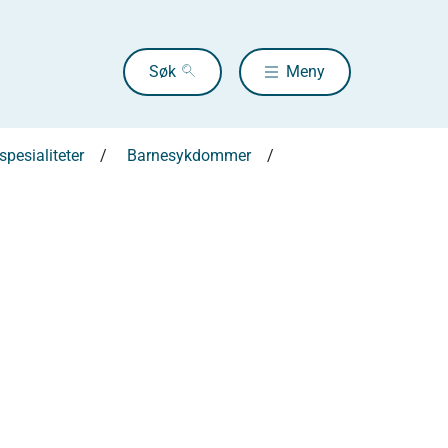
Søk
Meny
pesialiteter
Barnesykdommer