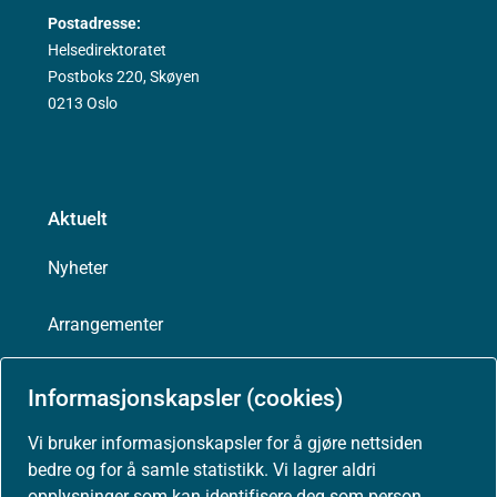
Postadresse:
Helsedirektoratet
Postboks 220, Skøyen
0213 Oslo
Aktuelt
Nyheter
Arrangementer
Høringer
Informasjonskapsler (cookies)
Presse
Vi bruker informasjonskapsler for å gjøre nettsiden
bedre og for å samle statistikk. Vi lagrer aldri
opplysninger som kan identifisere deg som person.