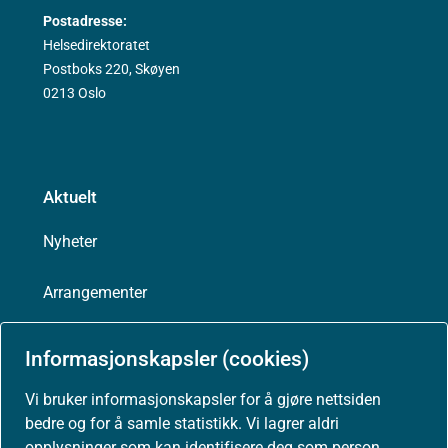
Postadresse:
Helsedirektoratet
Postboks 220, Skøyen
0213 Oslo
Aktuelt
Nyheter
Arrangementer
Høringer
Informasjonskapsler (cookies)
Presse
Vi bruker informasjonskapsler for å gjøre nettsiden
bedre og for å samle statistikk. Vi lagrer aldri
opplysninger som kan identifisere deg som person.