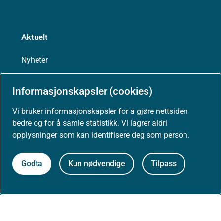
Aktuelt
Nyheter
Arrangementer
Informasjonskapsler (cookies)
Vi bruker informasjonskapsler for å gjøre nettsiden
Høringer
bedre og for å samle statistikk. Vi lagrer aldri
opplysninger som kan identifisere deg som person.
Presse
Godta
Kun nødvendige
Tilpass
Om nettstedet
Personvernerklæring