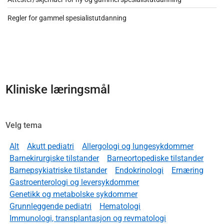
Regler for gammel spesialistutdanning
Kliniske læringsmål
Velg tema
Alt
Akutt pediatri
Allergologi og lungesykdommer
Barnekirurgiske tilstander
Barneortopediske tilstander
Barnepsykiatriske tilstander
Endokrinologi
Ernæring
Gastroenterologi og leversykdommer
Genetikk og metabolske sykdommer
Grunnleggende pediatri
Hematologi
Immunologi, transplantasjon og revmatologi