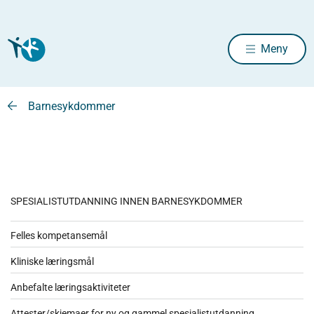
Meny
Barnesykdommer
SPESIALISTUTDANNING INNEN BARNESYKDOMMER
Felles kompetansemål
Kliniske læringsmål
Anbefalte læringsaktiviteter
Attester/skjemaer for ny og gammel spesialistutdanning