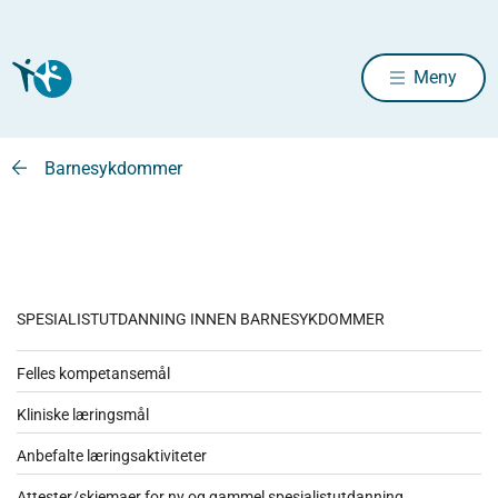
Meny
Barnesykdommer
SPESIALISTUTDANNING INNEN BARNESYKDOMMER
Felles kompetansemål
Kliniske læringsmål
Anbefalte læringsaktiviteter
Attester/skjemaer for ny og gammel spesialistutdanning