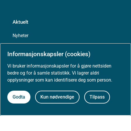
Aktuelt
Nyheter
Arrangementer
Informasjonskapsler (cookies)
Vi bruker informasjonskapsler for å gjøre nettsiden
Høringer
bedre og for å samle statistikk. Vi lagrer aldri
opplysninger som kan identifisere deg som person.
Presse
Godta
Kun nødvendige
Tilpass
Om nettstedet
Personvernerklæring