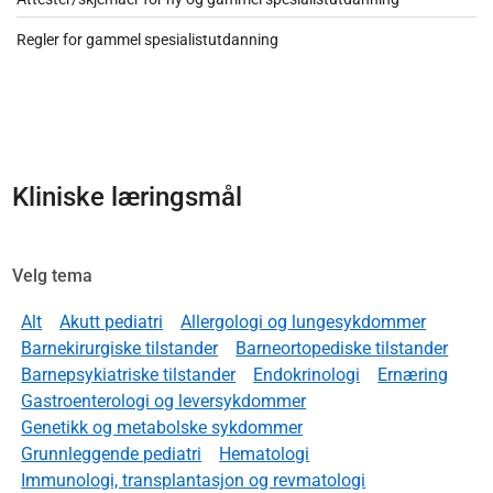
Regler for gammel spesialistutdanning
Kliniske læringsmål
Velg tema
Alt
Akutt pediatri
Allergologi og lungesykdommer
Barnekirurgiske tilstander
Barneortopediske tilstander
Barnepsykiatriske tilstander
Endokrinologi
Ernæring
Gastroenterologi og leversykdommer
Genetikk og metabolske sykdommer
Grunnleggende pediatri
Hematologi
Immunologi, transplantasjon og revmatologi