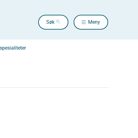
Søk
Meny
pesialiteter