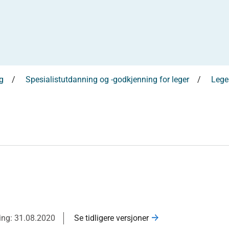
g
Spesialistutdanning og -godkjenning for leger
Leges
ring: 31.08.2020
Se tidligere versjoner