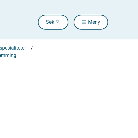
Søk
Meny
pesialiteter
hemming