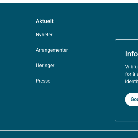
Aktuelt
Nyheter
Arrangementer
Inf
Høringer
Vi br
for å 
Presse
ident
Go