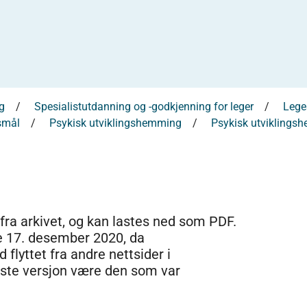
g
Spesialistutdanning og -godkjenning for leger
Leges
smål
Psykisk utviklingshemming
Psykisk utviklings
 fra arkivet, og kan lastes ned som PDF.
e 17. desember 2020, da
 flyttet fra andre nettsider i
dste versjon være den som var