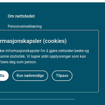
Om nettstedet
Personvernerklæring
Tilgjengelighetserklæring (uustatus.no)
ormasjonskapsler (cookies)
Besøksstatistikk og informasjonskapsler
uker informasjonskapsler for å gjøre nettsiden bedre og
samle statistikk. Vi lagrer aldri opplysninger som kan
Nyhetsvarsel og abonnement
ifisere deg som person.
Åpne data (API)
dta
Kun nødvendige
Tilpass