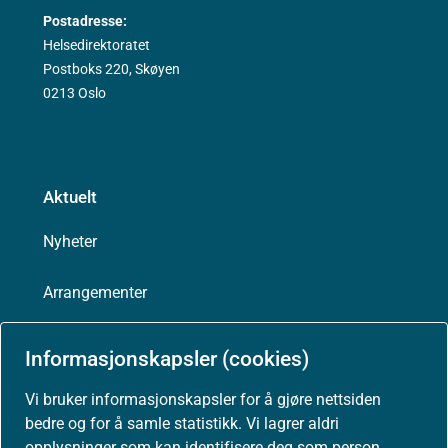
Postadresse:
Helsedirektoratet
Postboks 220, Skøyen
0213 Oslo
Aktuelt
Nyheter
Arrangementer
Høringer
Informasjonskapsler (cookies)
Presse
Vi bruker informasjonskapsler for å gjøre nettsiden
bedre og for å samle statistikk. Vi lagrer aldri
opplysninger som kan identifisere deg som person.