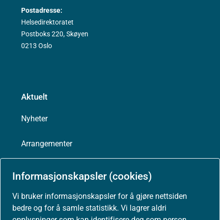
Postadresse:
Helsedirektoratet
Postboks 220, Skøyen
0213 Oslo
Aktuelt
Nyheter
Arrangementer
Høringer
Informasjonskapsler (cookies)
Presse
Vi bruker informasjonskapsler for å gjøre nettsiden
bedre og for å samle statistikk. Vi lagrer aldri
opplysninger som kan identifisere deg som person.