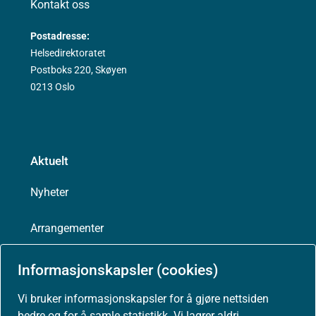
Kontakt oss
Postadresse:
Helsedirektoratet
Postboks 220, Skøyen
0213 Oslo
Aktuelt
Nyheter
Arrangementer
Høringer
Informasjonskapsler (cookies)
Vi bruker informasjonskapsler for å gjøre nettsiden
Presse
bedre og for å samle statistikk. Vi lagrer aldri