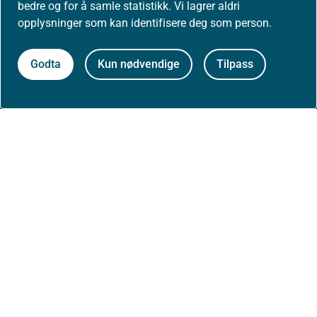
bedre og for å samle statistikk. Vi lagrer aldri
opplysninger som kan identifisere deg som person.
Høringer
Godta
Kun nødvendige
Tilpass
Presse
Om nettstedet
Personvernerklæring
Tilgjengelighetserklæring (uustatus.no)
Besøksstatistikk og informasjonskapsler
Nyhetsvarsel og abonnement