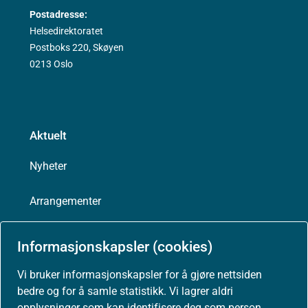
Postadresse:
Helsedirektoratet
Postboks 220, Skøyen
0213 Oslo
Aktuelt
Nyheter
Arrangementer
Høringer
Informasjonskapsler (cookies)
Presse
Vi bruker informasjonskapsler for å gjøre nettsiden
bedre og for å samle statistikk. Vi lagrer aldri
opplysninger som kan identifisere deg som person.