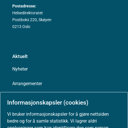
Postadresse:
Helsedirektoratet
Postboks 220, Skøyen
0213 Oslo
Aktuelt
Nyheter
Arrangementer
Høringer
Informasjonskapsler (cookies)
Presse
Vi bruker informasjonskapsler for å gjøre nettsiden
bedre og for å samle statistikk. Vi lagrer aldri
opplysninger som kan identifisere deg som person.