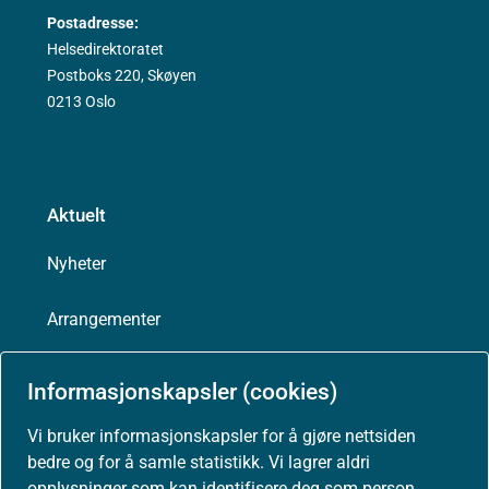
Postadresse:
Helsedirektoratet
Postboks 220, Skøyen
0213 Oslo
Aktuelt
Nyheter
Arrangementer
Høringer
Informasjonskapsler (cookies)
Presse
Vi bruker informasjonskapsler for å gjøre nettsiden
bedre og for å samle statistikk. Vi lagrer aldri
opplysninger som kan identifisere deg som person.