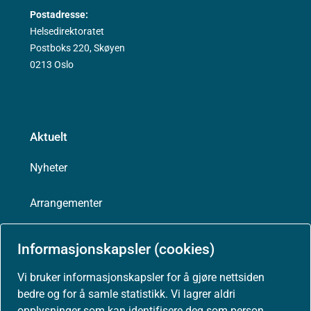
Postadresse:
Helsedirektoratet
Postboks 220, Skøyen
0213 Oslo
Aktuelt
Nyheter
Arrangementer
Høringer
Informasjonskapsler (cookies)
Presse
Vi bruker informasjonskapsler for å gjøre nettsiden
bedre og for å samle statistikk. Vi lagrer aldri
opplysninger som kan identifisere deg som person.