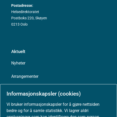
Postadresse:
Helsedirektoratet
Postboks 220, Skøyen
0213 Oslo
Aktuelt
Nyheter
Arrangementer
Høringer
Informasjonskapsler (cookies)
Presse
Vi bruker informasjonskapsler for å gjøre nettsiden
bedre og for å samle statistikk. Vi lagrer aldri
opplysninger som kan identifisere deg som person.