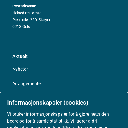
Postadresse:
Helsedirektoratet
Postboks 220, Skøyen
0213 Oslo
Aktuelt
Nyheter
Arrangementer
Høringer
Informasjonskapsler (cookies)
Presse
Vi bruker informasjonskapsler for å gjøre nettsiden
bedre og for å samle statistikk. Vi lagrer aldri
opplysninger som kan identifisere deg som person.