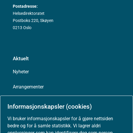
Postadresse:
Helsedirektoratet
Postboks 220, Skøyen
0213 Oslo
Aktuelt
Nyheter
Arrangementer
Høringer
Informasjonskapsler (cookies)
Presse
Vi bruker informasjonskapsler for å gjøre nettsiden
bedre og for å samle statistikk. Vi lagrer aldri
opplysninger som kan identifisere deg som person.