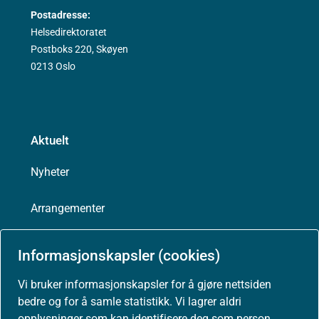
Postadresse:
Helsedirektoratet
Postboks 220, Skøyen
0213 Oslo
Aktuelt
Nyheter
Arrangementer
Høringer
Informasjonskapsler (cookies)
Presse
Vi bruker informasjonskapsler for å gjøre nettsiden
bedre og for å samle statistikk. Vi lagrer aldri
opplysninger som kan identifisere deg som person.