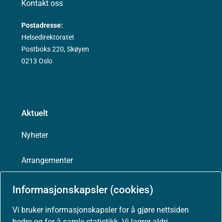
Kontakt oss
Postadresse:
Helsedirektoratet
Postboks 220, Skøyen
0213 Oslo
Aktuelt
Nyheter
Arrangementer
Høringer
Informasjonskapsler (cookies)
Vi bruker informasjonskapsler for å gjøre nettsiden
Presse
bedre og for å samle statistikk. Vi lagrer aldri