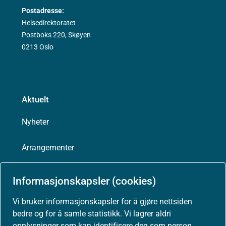
Postadresse:
Helsedirektoratet
Postboks 220, Skøyen
0213 Oslo
Aktuelt
Nyheter
Arrangementer
Høringer
Informasjonskapsler (cookies)
Presse
Vi bruker informasjonskapsler for å gjøre nettsiden
bedre og for å samle statistikk. Vi lagrer aldri
opplysninger som kan identifisere deg som person.