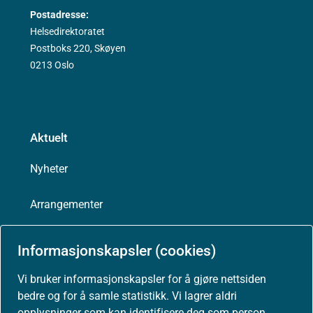
Postadresse:
Helsedirektoratet
Postboks 220, Skøyen
0213 Oslo
Aktuelt
Nyheter
Arrangementer
Høringer
Informasjonskapsler (cookies)
Presse
Vi bruker informasjonskapsler for å gjøre nettsiden
bedre og for å samle statistikk. Vi lagrer aldri
opplysninger som kan identifisere deg som person.