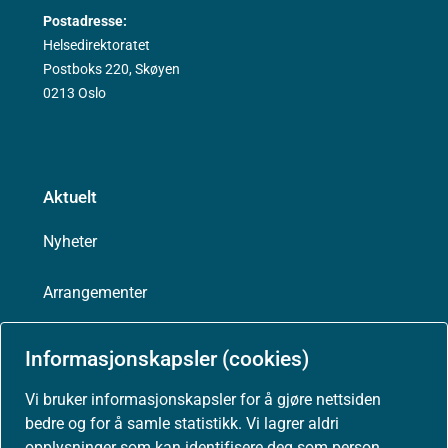
Postadresse:
Helsedirektoratet
Postboks 220, Skøyen
0213 Oslo
Aktuelt
Nyheter
Arrangementer
Høringer
Informasjonskapsler (cookies)
Presse
Vi bruker informasjonskapsler for å gjøre nettsiden
bedre og for å samle statistikk. Vi lagrer aldri
opplysninger som kan identifisere deg som person.