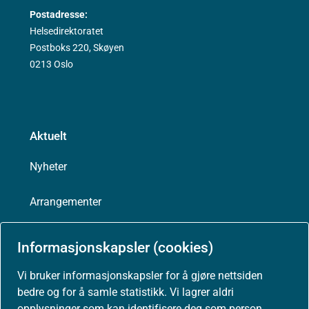
Postadresse:
Helsedirektoratet
Postboks 220, Skøyen
0213 Oslo
Aktuelt
Nyheter
Arrangementer
Høringer
Informasjonskapsler (cookies)
Presse
Vi bruker informasjonskapsler for å gjøre nettsiden
bedre og for å samle statistikk. Vi lagrer aldri
opplysninger som kan identifisere deg som person.