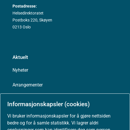
Postadresse:
Helsedirektoratet
Postboks 220, Skøyen
0213 Oslo
Aktuelt
Nyheter
Arrangementer
Høringer
Informasjonskapsler (cookies)
Presse
Vi bruker informasjonskapsler for å gjøre nettsiden
bedre og for å samle statistikk. Vi lagrer aldri
opplysninger som kan identifisere deg som person.