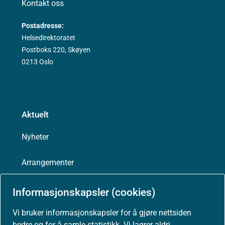
Kontakt oss
Postadresse:
Helsedirektoratet
Postboks 220, Skøyen
0213 Oslo
Aktuelt
Nyheter
Arrangementer
Høringer
Informasjonskapsler (cookies)
Vi bruker informasjonskapsler for å gjøre nettsiden
Presse
bedre og for å samle statistikk. Vi lagrer aldri